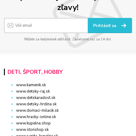
zľavy!
Prihlásiť sa
Môžete sa kedykoľvek odhlásiť. Zasielame raz za 14 dní.
DETI, ŠPORT, HOBBY
www.kamenik.sk
www.detsky-raj.sk
www.detskaradost.sk
www.detsky-hrdina.sk
www.domaci-milacik.sk
www.hracky-online.sk
www.kupelna.shop
www.stonshop.sk
www.sanita-kupelne.sk