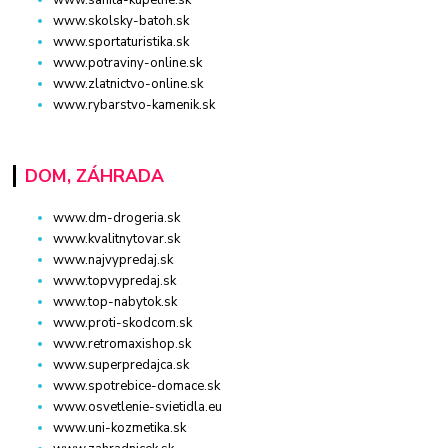
www.skolsky-batoh.sk
www.sportaturistika.sk
www.potraviny-online.sk
www.zlatnictvo-online.sk
www.rybarstvo-kamenik.sk
DOM, ZÁHRADA
www.dm-drogeria.sk
www.kvalitnytovar.sk
www.najvypredaj.sk
www.topvypredaj.sk
www.top-nabytok.sk
www.proti-skodcom.sk
www.retromaxishop.sk
www.superpredajca.sk
www.spotrebice-domace.sk
www.osvetlenie-svietidla.eu
www.uni-kozmetika.sk