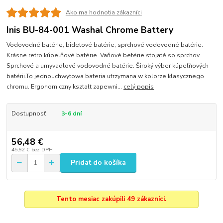
Ako ma hodnotia zákazníci
Inis BU-84-001 Washal Chrome Battery
Vodovodné batérie, bidetové batérie, sprchové vodovodné batérie.
Krásne retro kúpelňové batérie. Vaňové betérie stojaté so sprchov.
Sprchové a umyvadlové vodovodné batérie. Široký výber kúpeľňových
batérii.To jednouchwytowa bateria utrzymana w kolorze klasycznego
chromu. Ergonomiczny kształt zapewni...
celý popis
Dostupnosť
3-6 dní
56,48 €
45,92 €
bez DPH
Pridať do košíka
Tento mesiac zakúpili 49 zákazníci.