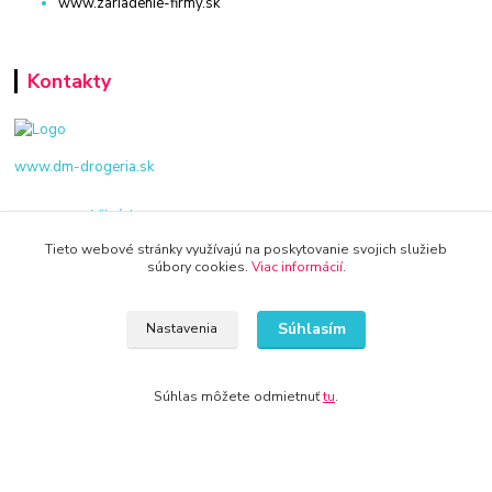
www.zariadenie-firmy.sk
Kontakty
www.dm-drogeria.sk
Viktória
+421 940 949 000
Tieto webové stránky využívajú na poskytovanie svojich služieb
súbory cookies.
Viac informácií
.
info@kamenik.sk
Súhlasím
Nastavenia
Súhlas môžete odmietnuť
tu
.
© 2024 Všetky práva vyhradené KAMENIK.SK
Vytvorené na
Eshop-rychlo.sk