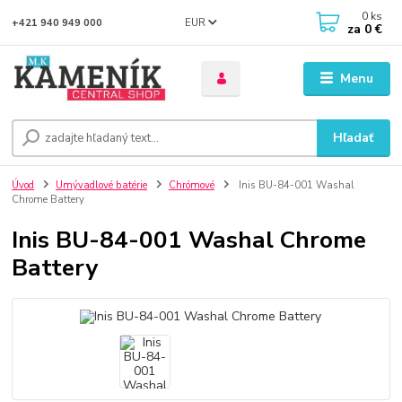
0
ks
EUR
+421 940 949 000
za
0 €
Menu
Hľadať
Úvod
Umývadlové batérie
Chrómové
Inis BU-84-001 Washal
Chrome Battery
Inis BU-84-001 Washal Chrome
Battery