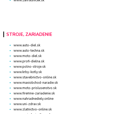
www.zahradnicek.sk
STROJE, ZARIADENIE
www.auto-diel.sk
www.auto-techna.sk
www.moto-diel.sk
www.profi-dielna.sk
www.polno-stroje.sk
www.krby-kotly.sk
www.stavebnictvo-online.sk
www.maxiobchod-naradie.sk
www.moto-prislusenstvo.sk
www.firemne-zariadenie.sk
www.nahradnediely.online
www.uni-zdrav.sk
www.zlatnictvo-online.sk