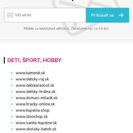
Prihlásiť sa
Môžete sa kedykoľvek odhlásiť. Zasielame raz za 14 dní.
DETI, ŠPORT, HOBBY
www.kamenik.sk
www.detsky-raj.sk
www.detskaradost.sk
www.detsky-hrdina.sk
www.domaci-milacik.sk
www.hracky-online.sk
www.kupelna.shop
www.stonshop.sk
www.sanita-kupelne.sk
www.skolsky-batoh.sk