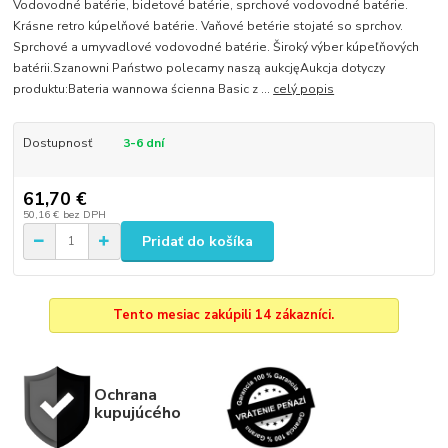
Vodovodné batérie, bidetové batérie, sprchové vodovodné batérie.
Krásne retro kúpelňové batérie. Vaňové betérie stojaté so sprchov.
Sprchové a umyvadlové vodovodné batérie. Široký výber kúpeľňových
batérii.Szanowni Państwo polecamy naszą aukcjęAukcja dotyczy
produktu:Bateria wannowa ścienna Basic z ...
celý popis
Dostupnosť
3-6 dní
61,70 €
50,16 €
bez DPH
Pridať do košíka
Tento mesiac zakúpili 14 zákazníci.
Ochrana
kupujúcého