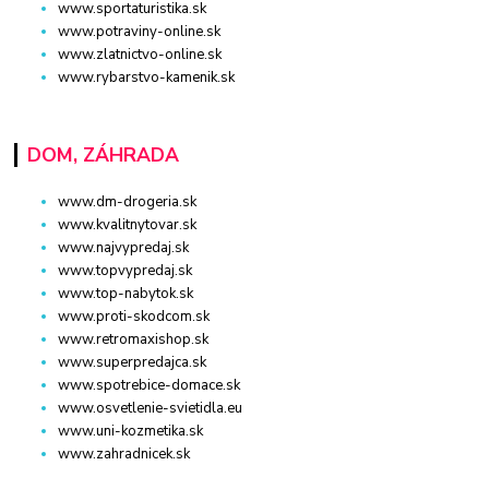
www.sportaturistika.sk
www.potraviny-online.sk
www.zlatnictvo-online.sk
www.rybarstvo-kamenik.sk
DOM, ZÁHRADA
www.dm-drogeria.sk
www.kvalitnytovar.sk
www.najvypredaj.sk
www.topvypredaj.sk
www.top-nabytok.sk
www.proti-skodcom.sk
www.retromaxishop.sk
www.superpredajca.sk
www.spotrebice-domace.sk
www.osvetlenie-svietidla.eu
www.uni-kozmetika.sk
www.zahradnicek.sk