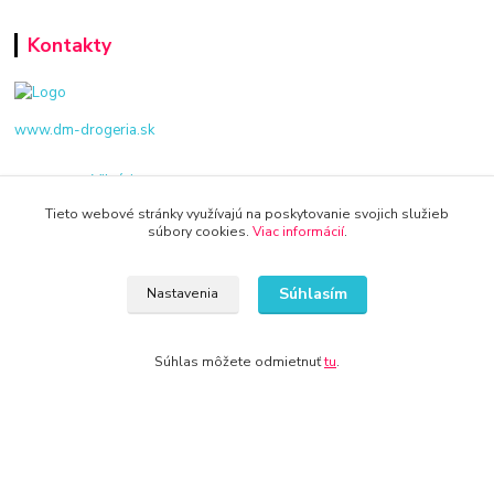
Kontakty
www.dm-drogeria.sk
Viktória
+421 940 949 000
Tieto webové stránky využívajú na poskytovanie svojich služieb
súbory cookies.
Viac informácií
.
info@kamenik.sk
Súhlasím
Nastavenia
Súhlas môžete odmietnuť
tu
.
© 2024 Všetky práva vyhradené KAMENIK.SK
Vytvorené na
Eshop-rychlo.sk