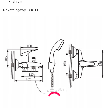
chrom
Nr katalogowy:
BBC11