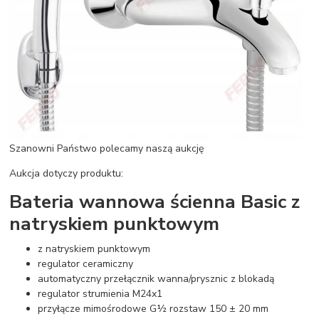
Szanowni Państwo polecamy naszą aukcję
Aukcja dotyczy produktu:
Bateria wannowa ścienna Basic z
natryskiem punktowym
z natryskiem punktowym
regulator ceramiczny
automatyczny przełącznik wanna/prysznic z blokadą
regulator strumienia M24x1
przyłącze mimośrodowe G½ rozstaw 150 ± 20 mm