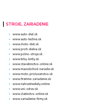
STROJE, ZARIADENIE
www.auto-diel.sk
www.auto-techna.sk
www.moto-diel.sk
www.profi-dielna.sk
www.polno-stroje.sk
www.krby-kotly.sk
www.stavebnictvo-online.sk
www.maxiobchod-naradie.sk
www.moto-prislusenstvo.sk
www.firemne-zariadenie.sk
www.nahradnediely.online
www.uni-zdrav.sk
www.zlatnictvo-online.sk
www.zariadenie-firmy.sk