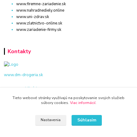
www.firemne-zariadenie.sk
www.nahradnediely.online
www.uni-zdrav.sk
www.zlatnictvo-online.sk
www.zariadenie-firmy.sk
Kontakty
www.dm-drogeria.sk
Viktória
+421 940 949 000
Tieto webové stránky využívajú na poskytovanie svojich služieb
súbory cookies.
Viac informácií
.
info@kamenik.sk
Súhlasím
Nastavenia