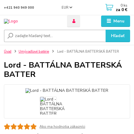
0
ks
EUR
+421 940 949 000
za
0 €
Menu
Hľadať
Úvod
Umývadlové batérie
Lord - BATTÁLNA BATTERSKÁ BATTER
Lord - BATTÁLNA BATTERSKÁ
BATTER
Ako ma hodnotia zákazníci