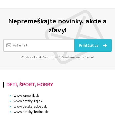
Nepremeškajte novinky, akcie a
zľavy!
Prihlásiť sa
Môžete sa kedykoľvek odhlásiť. Zasielame raz za 14 dní.
DETI, ŠPORT, HOBBY
www.kamenik.sk
www.detsky-raj.sk
www.detskaradost.sk
www.detsky-hrdina.sk