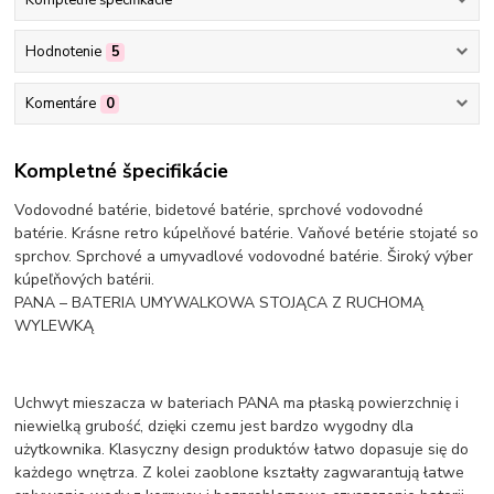
Hodnotenie
5
Komentáre
0
Kompletné špecifikácie
Vodovodné batérie, bidetové batérie, sprchové vodovodné
batérie. Krásne retro kúpelňové batérie. Vaňové betérie stojaté so
sprchov. Sprchové a umyvadlové vodovodné batérie. Široký výber
kúpeľňových batérii.
PANA – BATERIA UMYWALKOWA STOJĄCA Z RUCHOMĄ
WYLEWKĄ
Uchwyt mieszacza w bateriach PANA ma płaską powierzchnię i
niewielką grubość, dzięki czemu jest bardzo wygodny dla
użytkownika. Klasyczny design produktów łatwo dopasuje się do
każdego wnętrza. Z kolei zaoblone kształty zagwarantują łatwe