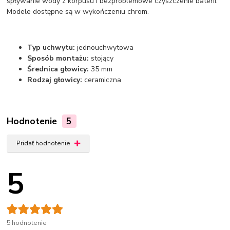
spływanie wody z korpusu i bezproblemowe czyszczenie baterii.
Modele dostępne są w wykończeniu chrom.
Typ uchwytu:
jednouchwytowa
Sposób montażu:
stojący
Średnica głowicy:
35 mm
Rodzaj głowicy:
ceramiczna
Hodnotenie
5
Pridať hodnotenie
5
5 hodnotenie