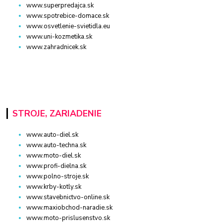
www.superpredajca.sk
www.spotrebice-domace.sk
www.osvetlenie-svietidla.eu
www.uni-kozmetika.sk
www.zahradnicek.sk
STROJE, ZARIADENIE
www.auto-diel.sk
www.auto-techna.sk
www.moto-diel.sk
www.profi-dielna.sk
www.polno-stroje.sk
www.krby-kotly.sk
www.stavebnictvo-online.sk
www.maxiobchod-naradie.sk
www.moto-prislusenstvo.sk