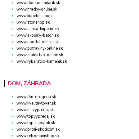
www.domaci-milacik.sk
www.hracky-online.sk
www.kupelna.shop
www.stonshop.sk
www.sanita-kupelne.sk
www.skolsky-batoh.sk
www.sportaturistika.sk
www.potraviny-online.sk
www.zlatnictvo-online.sk
www.rybarstvo-kamenik.sk
DOM, ZÁHRADA
www.dm-drogeria.sk
www.kvalitnytovar.sk
www.najvypredaj.sk
www.topvypredaj.sk
www.top-nabytok.sk
www.proti-skodcom.sk
www.retromaxishop.sk