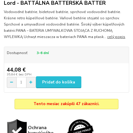
Lord - BATTÁLNA BATTERSKÁ BATTER
Vodovodné batérie, bidetové batérie, sprchové vodovodné batérie.
Krásne retro kúpelňové batérie. Vaňové betérie stojaté so sprchov.
Sprchové a umyvadlové vodovodné batérie. Široký výber kúpeľňových
batérii.PANA – BATERIA UMYWALKOWA STOJĄCA Z RUCHOMĄ
WYLEWKĄ Uchwyt mieszacza w bateriach PANA ma płask...
celý popis
Dostupnosť
3-6 dní
44,08 €
35,84 €
bez DPH
Pridať do košíka
Tento mesiac zakúpili 47 zákazníci.
Ochrana
kupujúcého