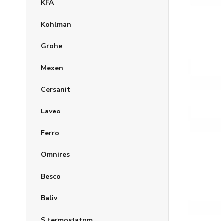
KFA
Kohlman
Grohe
Mexen
Cersanit
Laveo
Ferro
Omnires
Besco
Baliv
S termostatom