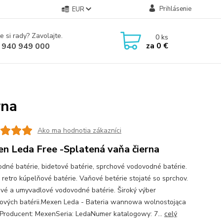
Prihlásenie
EUR
e si rady? Zavolajte.
0
ks
za
0 €
 940 949 000
rna
Ako ma hodnotia zákazníci
n Leda Free -Splatená vaňa čierna
dné batérie, bidetové batérie, sprchové vodovodné batérie.
 retro kúpelňové batérie. Vaňové betérie stojaté so sprchov.
vé a umyvadlové vodovodné batérie. Široký výber
ových batérii.Mexen Leda - Bateria wannowa wolnostojąca
Producent: MexenSeria: LedaNumer katalogowy: 7...
celý