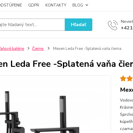
ODSTÚPENIE
GDPR
KONTAKTY
BLOG
Neviet
Hľadať
+421
aňové batérie
Čierne
Mexen Leda Free -Splatená vaňa čierna
n Leda Free -Splatená vaňa čie
Mexe
Vodovo
Krásne
Sprcho
kúpeľň
czarna