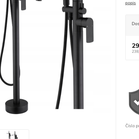
popis
Dos
29
238
Číslo p