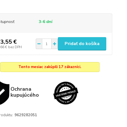
tupnosť
3-6 dní
3,55 €
Pridať do košíka
,66 €
bez DPH
Tento mesiac zakúpili 17 zákazníci.
Ochrana
kupujúcého
roduktu:
9629282051