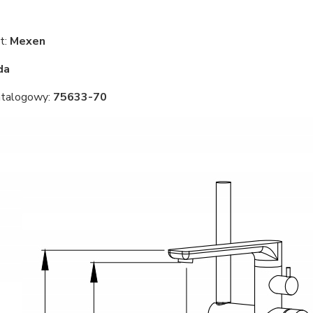
t:
Mexen
da
atalogowy:
75633-70