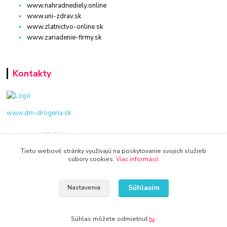
www.nahradnediely.online
www.uni-zdrav.sk
www.zlatnictvo-online.sk
www.zariadenie-firmy.sk
Kontakty
www.dm-drogeria.sk
Viktória
+421 940 949 000
Tieto webové stránky využívajú na poskytovanie svojich služieb
súbory cookies.
Viac informácií
.
info@kamenik.sk
Súhlasím
Nastavenia
Súhlas môžete odmietnuť
tu
.