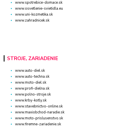
www.spotrebice-domace.sk
www.osvetlenie-svietidla.eu
www.uni-kozmetika.sk
www.zahradnicek.sk
STROJE, ZARIADENIE
www.auto-diel.sk
www.auto-techna.sk
www.moto-diel.sk
www.profi-dielna.sk
www.polno-stroje.sk
www.krby-kotly.sk
www.stavebnictvo-online.sk
www.maxiobchod-naradie.sk
www.moto-prislusenstvo.sk
www.firemne-zariadenie.sk