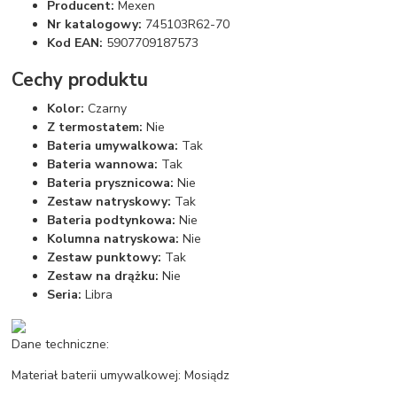
Producent:
Mexen
Nr katalogowy:
745103R62-70
Kod EAN:
5907709187573
Cechy produktu
Kolor:
Czarny
Z termostatem:
Nie
Bateria umywalkowa:
Tak
Bateria wannowa:
Tak
Bateria prysznicowa:
Nie
Zestaw natryskowy:
Tak
Bateria podtynkowa:
Nie
Kolumna natryskowa:
Nie
Zestaw punktowy:
Tak
Zestaw na drążku:
Nie
Seria:
Libra
Dane techniczne:
Materiał baterii umywalkowej: Mosiądz