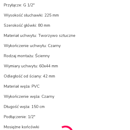
Przyłącze: G 1/2"
Wysokość słuchawki: 225 mm
Szerokość główki: 80 mm
Materiał uchwytu: Tworzywo sztuczne
Wykończenie uchwytu: Czarny
Rodzaj montażu: Ścienny
Wymiary uchwytu: 60x44 mm
Odległość od ściany: 42 mm
Materiał węża: PVC
Wykończenie węża: Czarny
Długość węża: 150 cm
Podłączenie: 1/2"
Mosiężne końcówki