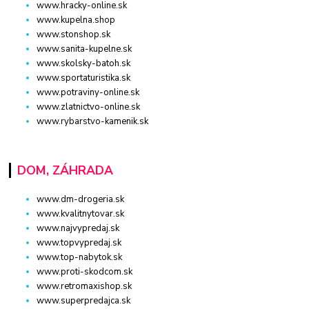
www.hracky-online.sk
www.kupelna.shop
www.stonshop.sk
www.sanita-kupelne.sk
www.skolsky-batoh.sk
www.sportaturistika.sk
www.potraviny-online.sk
www.zlatnictvo-online.sk
www.rybarstvo-kamenik.sk
DOM, ZÁHRADA
www.dm-drogeria.sk
www.kvalitnytovar.sk
www.najvypredaj.sk
www.topvypredaj.sk
www.top-nabytok.sk
www.proti-skodcom.sk
www.retromaxishop.sk
www.superpredajca.sk