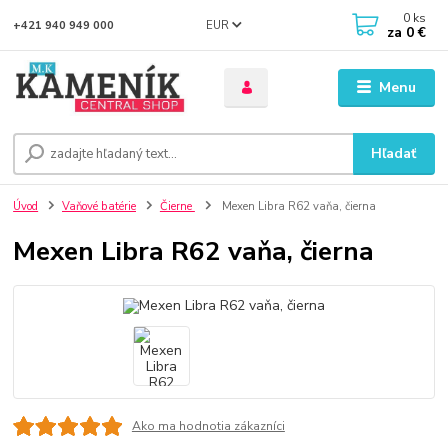
0
ks
EUR
+421 940 949 000
za
0 €
Menu
Hľadať
Úvod
Vaňové batérie
Čierne
Mexen Libra R62 vaňa, čierna
Mexen Libra R62 vaňa, čierna
Ako ma hodnotia zákazníci