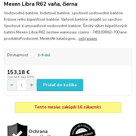
Mexen Libra R62 vaňa, čierna
Vodovodné batérie, bidetové batérie, sprchové vodovodné batérie.
Krásne retro kúpelňové batérie. Vaňové betérie stojaté so sprchov.
Sprchové a umyvadlové vodovodné batérie. Široký výber kúpeľňových
batérii.Mexen Libra R62 zestaw wannowy, czarny - 745103R62-70Dane
produktuProducent: MexenNr katalogow...
celý popis
Dostupnosť
3-6 dní
153,18 €
124,54 €
bez DPH
Pridať do košíka
Tento mesiac zakúpili 16 zákazníci.
Ochrana