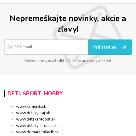
Nepremeškajte novinky, akcie a
zľavy!
Prihlásiť sa
Môžete sa kedykoľvek odhlásiť. Zasielame raz za 14 dní.
DETI, ŠPORT, HOBBY
www.kamenik.sk
www.detsky-raj.sk
www.detskaradost.sk
www.detsky-hrdina.sk
www.domaci-milacik.sk