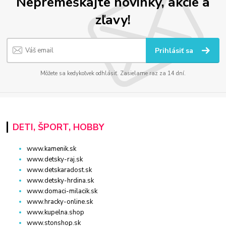
Nepremeškajte novinky, akcie a
zľavy!
Prihlásiť sa
Môžete sa kedykoľvek odhlásiť. Zasielame raz za 14 dní.
DETI, ŠPORT, HOBBY
www.kamenik.sk
www.detsky-raj.sk
www.detskaradost.sk
www.detsky-hrdina.sk
www.domaci-milacik.sk
www.hracky-online.sk
www.kupelna.shop
www.stonshop.sk