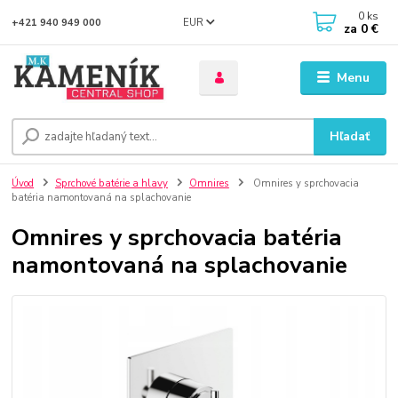
0
ks
EUR
+421 940 949 000
za
0 €
Menu
Hľadať
Úvod
Sprchové batérie a hlavy
Omnires
Omnires y sprchovacia
batéria namontovaná na splachovanie
Omnires y sprchovacia batéria
namontovaná na splachovanie