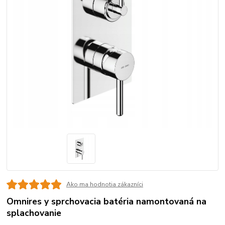
Ako ma hodnotia zákazníci
Omnires y sprchovacia batéria namontovaná na
splachovanie