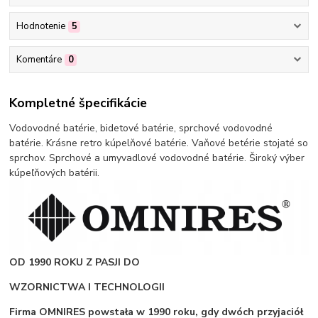
Hodnotenie
5
Komentáre
0
Kompletné špecifikácie
Vodovodné batérie, bidetové batérie, sprchové vodovodné
batérie. Krásne retro kúpelňové batérie. Vaňové betérie stojaté so
sprchov. Sprchové a umyvadlové vodovodné batérie. Široký výber
kúpeľňových batérii.
OD 1990 ROKU Z PASJI DO
WZORNICTWA I TECHNOLOGII
Firma OMNIRES powstała w 1990 roku, gdy dwóch przyjaciół