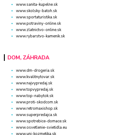
www.sanita-kupelne.sk
www.skolsky-batoh.sk
www.sportaturistika.sk
www.potraviny-online.sk
www.zlatnictvo-online.sk
www.rybarstvo-kamenik.sk
DOM, ZÁHRADA
www.dm-drogeria.sk
www.kvalitnytovar.sk
www.najvypredaj.sk
www.topvypredaj.sk
www.top-nabytok.sk
www.proti-skodcom.sk
www.retromaxishop.sk
www.superpredajca.sk
www.spotrebice-domace.sk
www.osvetlenie-svietidla.eu
www.uni-kozmetika.sk