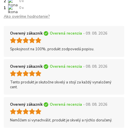
2
0 x
1
0 x
Ako overíme hodnotenie?
Overený zákazník
Overená recenzia
- 09. 08. 2026
Spokojnosť na 100%, produkt zodpovedá popisu.
Overený zákazník
Overená recenzia
- 08. 08. 2026
Tento produkt je skutočne skvelý a stojí za každý vynaložený
cent.
Overený zákazník
Overená recenzia
- 08. 08. 2026
Nemôžem si vynachváliť, produkt je skvelý a rýchlo doručený.