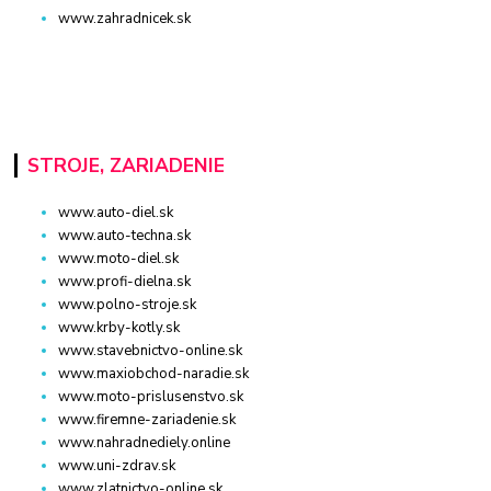
www.zahradnicek.sk
STROJE, ZARIADENIE
www.auto-diel.sk
www.auto-techna.sk
www.moto-diel.sk
www.profi-dielna.sk
www.polno-stroje.sk
www.krby-kotly.sk
www.stavebnictvo-online.sk
www.maxiobchod-naradie.sk
www.moto-prislusenstvo.sk
www.firemne-zariadenie.sk
www.nahradnediely.online
www.uni-zdrav.sk
www.zlatnictvo-online.sk