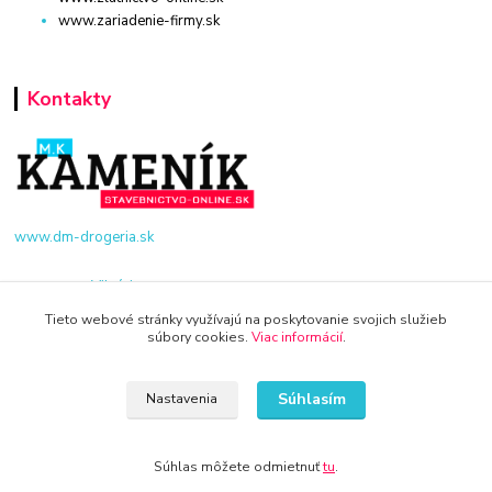
www.zariadenie-firmy.sk
Kontakty
www.dm-drogeria.sk
Viktória
+421 940 949 000
Tieto webové stránky využívajú na poskytovanie svojich služieb
súbory cookies.
Viac informácií
.
info@kamenik.sk
Súhlasím
Nastavenia
Súhlas môžete odmietnuť
tu
.