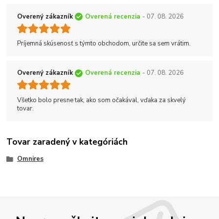
Overený zákazník
Overená recenzia
- 07. 08. 2026
Príjemná skúsenosť s týmto obchodom, určite sa sem vrátim.
Overený zákazník
Overená recenzia
- 07. 08. 2026
Všetko bolo presne tak, ako som očakával, vďaka za skvelý
tovar.
Tovar zaradený v kategóriách
Omnires