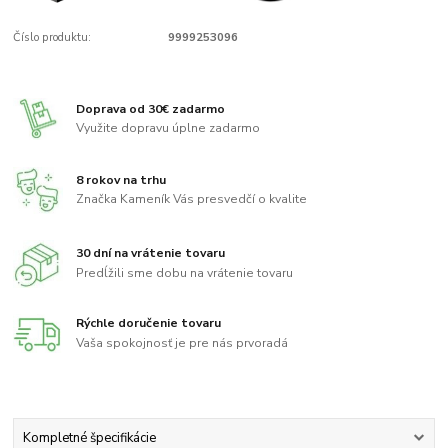
Číslo produktu:
9999253096
Doprava od 30€ zadarmo
Využite dopravu úplne zadarmo
8 rokov na trhu
Značka Kameník Vás presvedčí o kvalite
30 dní na vrátenie tovaru
Predĺžili sme dobu na vrátenie tovaru
Rýchle doručenie tovaru
Vaša spokojnosť je pre nás prvoradá
Kompletné špecifikácie