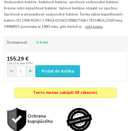
Vodovodné batérie, bidetové batérie, sprchové vodovodné batérie.
Krásne retro kúpelňové batérie. Vaňové betérie stojaté so sprchov.
Sprchové a umyvadlové vodovodné batérie. Široký výber kúpeľňových
batérii.OD 1990 ROKU Z PASJI DOWZORNICTWA I TECHNOLOGIIFirma
OMNIRES powstała w 1990 roku, gdy dwóch p...
celý popis
Dostupnosť
3-6 dní
155,29 €
126,25 €
bez DPH
Pridať do košíka
Tento mesiac zakúpili 48 zákazníci.
Ochrana
kupujúcého