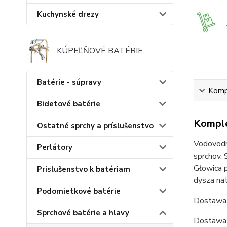
Kuchynské drezy
KÚPEĽŇOVÉ BATÉRIE
Batérie - súpravy
Kompl
Bidetové batérie
Komple
Ostatné sprchy a príslušenstvo
Vodovodné
Perlátory
sprchov. 
Głowica 
Príslušenstvo k batériam
dysza nat
Podomietkové batérie
Dostawa 
Sprchové batérie a hlavy
Dostawa 