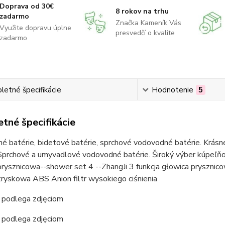
Doprava od 30€
8 rokov na trhu
zadarmo
Značka Kameník Vás
Využite dopravu úplne
presvedčí o kvalite
zadarmo
etné špecifikácie
Hodnotenie
5
tné špecifikácie
 batérie, bidetové batérie, sprchové vodovodné batérie. Krásne
Sprchové a umyvadlové vodovodné batérie. Široký výber kúpeľňov
prysznicowa--shower set 4 --ZhangJi 3 funkcja głowica pryszni
ryskowa ABS Anion filtr wysokiego ciśnienia
podlega zdjęciom
podlega zdjęciom