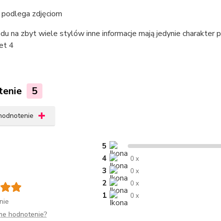
podlega zdjęciom
u na zbyt wiele stylów inne informacje mają jedynie charakter
et 4
tenie
5
 hodnotenie
5
4
0 x
3
0 x
2
0 x
1
0 x
nie
me hodnotenie?