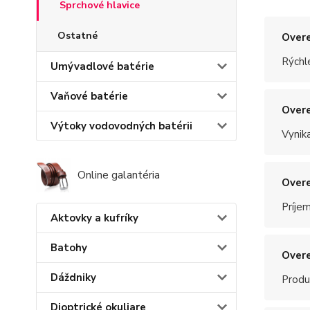
Sprchové hlavice
Ostatné
Overe
Rýchle
Umývadlové batérie
Vaňové batérie
Overe
Výtoky vodovodných batérii
Vynik
Online galantéria
Overe
Príje
Aktovky a kufríky
Batohy
Overe
Dáždniky
Produ
Dioptrické okuliare