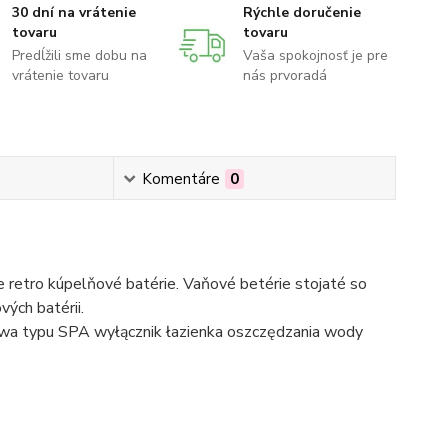
30 dní na vrátenie
Rýchle doručenie
tovaru
tovaru
Predĺžili sme dobu na
Vaša spokojnosť je pre
vrátenie tovaru
nás prvoradá
Komentáre
0
 retro kúpelňové batérie. Vaňové betérie stojaté so
ých batérii.
cowa typu SPA wyłącznik łazienka oszczędzania wody