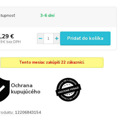
tupnosť
3-6 dní
,29 €
Pridať do košíka
59 €
bez DPH
Tento mesiac zakúpili 22 zákazníci.
Ochrana
kupujúcého
roduktu:
12206843154