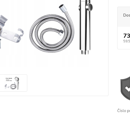
Dos
73
59,
Číslo p