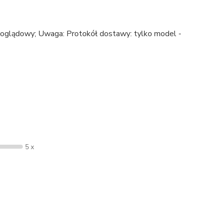
 poglądowy; Uwaga: Protokół dostawy: tylko model -
5 x