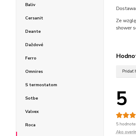
Baliv
Dostawa 
Cersanit
Ze względ
shower s
Deante
Daždové
Hodno
Ferro
Pridať
Omnires
S termostatom
5
Sotbe
Valvex
5 hodnote
Roca
Ako overí