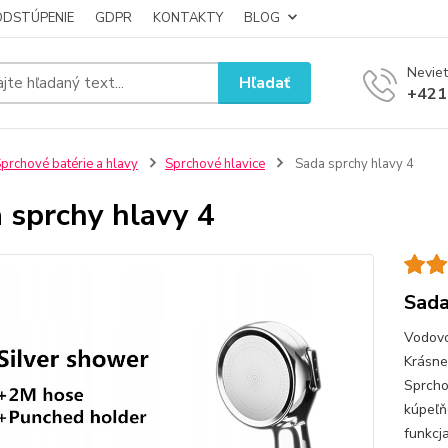
ODSTÚPENIE
GDPR
KONTAKTY
BLOG
Neviet
Hľadať
+421
prchové batérie a hlavy
Sprchové hlavice
Sada sprchy hlavy 4
 sprchy hlavy 4
Sada
Vodovo
Krásne
Sprcho
kúpeľň
funkcj