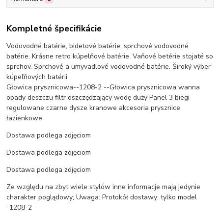
Kompletné špecifikácie
Vodovodné batérie, bidetové batérie, sprchové vodovodné
batérie. Krásne retro kúpelňové batérie. Vaňové betérie stojaté so
sprchov. Sprchové a umyvadlové vodovodné batérie. Široký výber
kúpeľňových batérii.
Głowica prysznicowa--1208-2 --Głowica prysznicowa wanna
opady deszczu filtr oszczędzający wodę duży Panel 3 biegi
regulowane czarne dysze kranowe akcesoria prysznice
łazienkowe
Dostawa podlega zdjęciom
Dostawa podlega zdjęciom
Dostawa podlega zdjęciom
Ze względu na zbyt wiele stylów inne informacje mają jedynie
charakter poglądowy; Uwaga: Protokół dostawy: tylko model
-1208-2