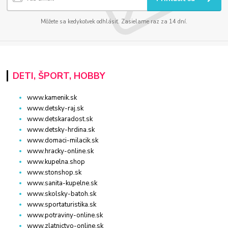
Môžete sa kedykoľvek odhlásiť. Zasielame raz za 14 dní.
DETI, ŠPORT, HOBBY
www.kamenik.sk
www.detsky-raj.sk
www.detskaradost.sk
www.detsky-hrdina.sk
www.domaci-milacik.sk
www.hracky-online.sk
www.kupelna.shop
www.stonshop.sk
www.sanita-kupelne.sk
www.skolsky-batoh.sk
www.sportaturistika.sk
www.potraviny-online.sk
www.zlatnictvo-online.sk