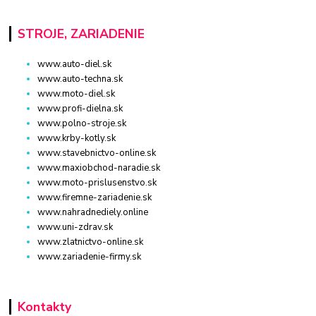
STROJE, ZARIADENIE
www.auto-diel.sk
www.auto-techna.sk
www.moto-diel.sk
www.profi-dielna.sk
www.polno-stroje.sk
www.krby-kotly.sk
www.stavebnictvo-online.sk
www.maxiobchod-naradie.sk
www.moto-prislusenstvo.sk
www.firemne-zariadenie.sk
www.nahradnediely.online
www.uni-zdrav.sk
www.zlatnictvo-online.sk
www.zariadenie-firmy.sk
Kontakty