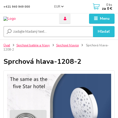
0
ks
EUR
+421 940 949 000
za
0 €
Menu
Hľadať
Úvod
Sprchové batérie a hlavy
Sprchové hlavice
Sprchová hlava-
1208-2
Sprchová hlava-1208-2