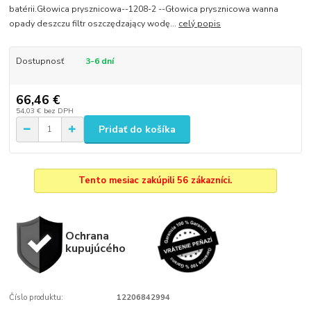
batérii.Głowica prysznicowa--1208-2 --Głowica prysznicowa wanna
opady deszczu filtr oszczędzający wodę...
celý popis
Dostupnosť
3-6 dní
66,46 €
54,03 €
bez DPH
Pridať do košíka
Tento mesiac zakúpili 56 zákazníci.
Ochrana
kupujúcého
Číslo produktu:
12206842994