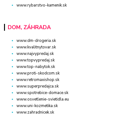
www.rybarstvo-kamenik.sk
DOM, ZÁHRADA
www.dm-drogeria.sk
www.kvalitnytovar.sk
www.najvypredaj.sk
www.topvypredaj.sk
www.top-nabytok.sk
www.proti-skodcom.sk
www.retromaxishop.sk
www.superpredajca.sk
www.spotrebice-domace.sk
www.osvetlenie-svietidla.eu
www.uni-kozmetika.sk
www.zahradnicek.sk