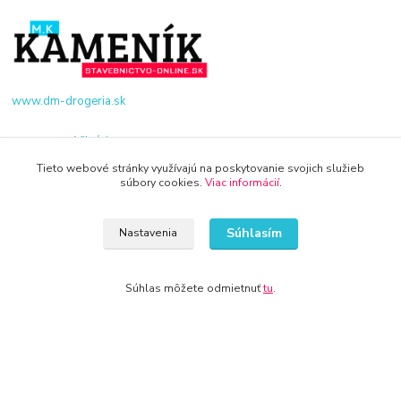
www.dm-drogeria.sk
Viktória
+421 940 949 000
Tieto webové stránky využívajú na poskytovanie svojich služieb
súbory cookies.
Viac informácií
.
info@kamenik.sk
Súhlasím
Nastavenia
Súhlas môžete odmietnuť
tu
.
© 2024 Všetky práva vyhradené KAMENIK.SK
Vytvorené na
Eshop-rychlo.sk