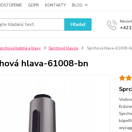
ODSTÚPENIE
GDPR
KONTAKTY
BLOG
Neviet
Hľadať
+421
prchové batérie a hlavy
Sprchové hlavice
Sprchová hlava-61008-b
hová hlava-61008-bn
Sprc
Vodovo
Krásne
Sprcho
kúpeľň
wyciąg