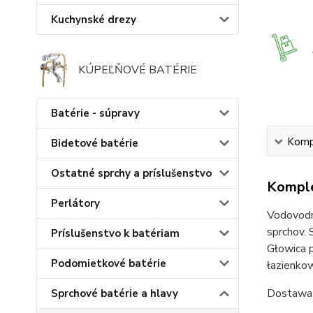
Kuchynské drezy
KÚPEĽŇOVÉ BATÉRIE
Batérie - súpravy
Kompl
Bidetové batérie
Ostatné sprchy a príslušenstvo
Komple
Perlátory
Vodovodné
sprchov. 
Príslušenstvo k batériam
Głowica 
Podomietkové batérie
łazienko
Dostawa 
Sprchové batérie a hlavy