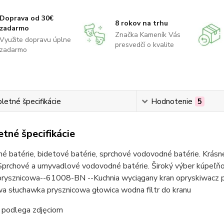
Doprava od 30€
8 rokov na trhu
zadarmo
Značka Kameník Vás
Využite dopravu úplne
presvedčí o kvalite
zadarmo
etné špecifikácie
Hodnotenie
5
tné špecifikácie
 batérie, bidetové batérie, sprchové vodovodné batérie. Krásne
Sprchové a umyvadlové vodovodné batérie. Široký výber kúpeľňov
prysznicowa--61008-BN --Kuchnia wyciągany kran opryskiwacz
wa słuchawka prysznicowa głowica wodna filtr do kranu
podlega zdjęciom