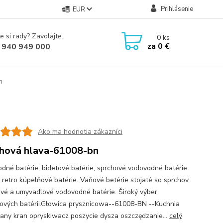
Prihlásenie
EUR
e si rady? Zavolajte.
0
ks
za
0 €
 940 949 000
n
Ako ma hodnotia zákazníci
hová hlava-61008-bn
dné batérie, bidetové batérie, sprchové vodovodné batérie.
 retro kúpelňové batérie. Vaňové betérie stojaté so sprchov.
vé a umyvadlové vodovodné batérie. Široký výber
ových batérii.Głowica prysznicowa--61008-BN --Kuchnia
any kran opryskiwacz poszycie dysza oszczędzanie...
celý