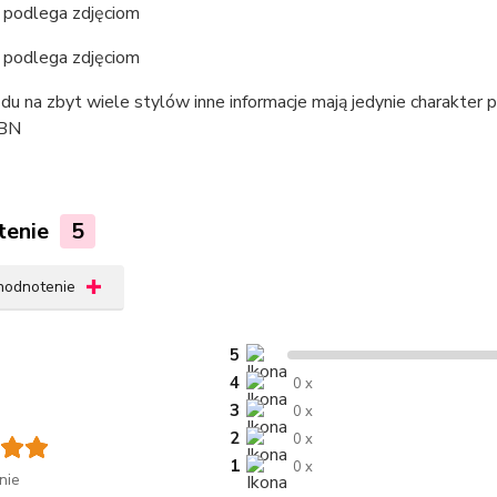
podlega zdjęciom
podlega zdjęciom
du na zbyt wiele stylów inne informacje mają jedynie charakte
-BN
tenie
5
 hodnotenie
5
4
0 x
3
0 x
2
0 x
1
0 x
nie