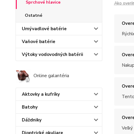
Sprchové hlavice
Ako overí
Ostatné
Overe
Umývadlové batérie
Rýchle
Vaňové batérie
Výtoky vodovodných batérii
Overe
Nakup
Online galantéria
Overe
Aktovky a kufríky
Tento
Batohy
Overe
Dáždniky
Veľký
Dioptrické okuliare