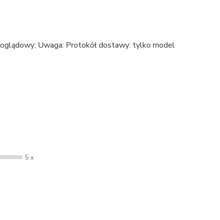
r poglądowy; Uwaga: Protokół dostawy: tylko model
5 x