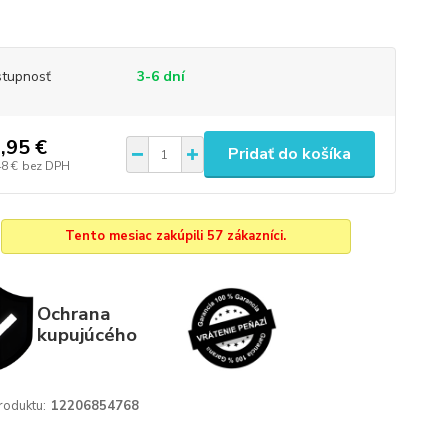
tupnosť
3-6 dní
,95 €
Pridať do košíka
48 €
bez DPH
Tento mesiac zakúpili 57 zákazníci.
Ochrana
kupujúcého
roduktu:
12206854768