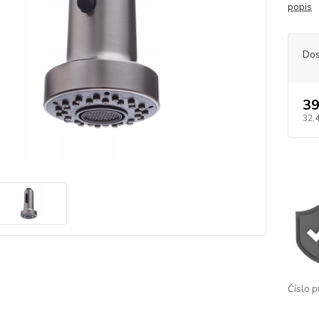
popis
Dos
39
32,
Číslo p