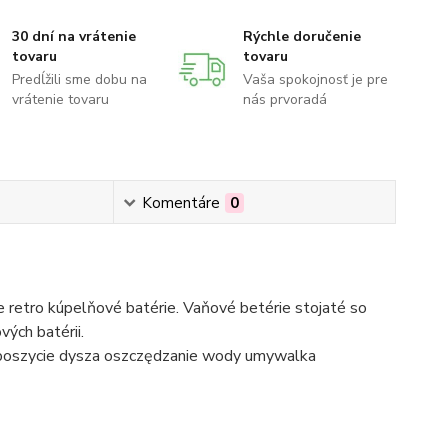
30 dní na vrátenie
Rýchle doručenie
tovaru
tovaru
Predĺžili sme dobu na
Vaša spokojnosť je pre
vrátenie tovaru
nás prvoradá
Komentáre
0
 retro kúpelňové batérie. Vaňové betérie stojaté so
ých batérii.
 poszycie dysza oszczędzanie wody umywalka