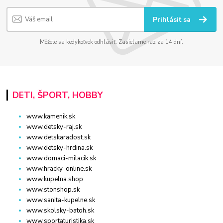
Prihlásiť sa
Môžete sa kedykoľvek odhlásiť. Zasielame raz za 14 dní.
DETI, ŠPORT, HOBBY
www.kamenik.sk
www.detsky-raj.sk
www.detskaradost.sk
www.detsky-hrdina.sk
www.domaci-milacik.sk
www.hracky-online.sk
www.kupelna.shop
www.stonshop.sk
www.sanita-kupelne.sk
www.skolsky-batoh.sk
www.sportaturistika.sk