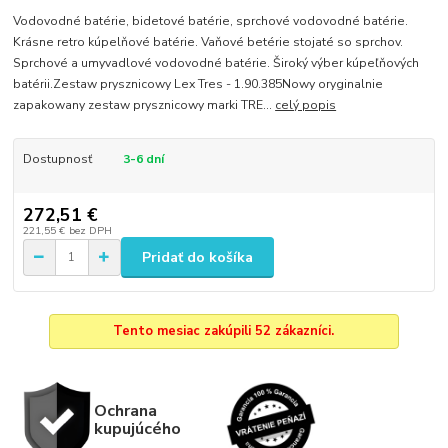
Vodovodné batérie, bidetové batérie, sprchové vodovodné batérie.
Krásne retro kúpelňové batérie. Vaňové betérie stojaté so sprchov.
Sprchové a umyvadlové vodovodné batérie. Široký výber kúpeľňových
batérii.Zestaw prysznicowy Lex Tres - 1.90.385Nowy oryginalnie
zapakowany zestaw prysznicowy marki TRE...
celý popis
Dostupnosť
3-6 dní
272,51 €
221,55 €
bez DPH
Pridať do košíka
Tento mesiac zakúpili 52 zákazníci.
Ochrana
kupujúcého