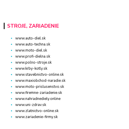
STROJE, ZARIADENIE
www.auto-diel.sk
www.auto-techna.sk
www.moto-diel.sk
www.profi-dielna.sk
www.polno-stroje.sk
www.krby-kotly.sk
www.stavebnictvo-online.sk
www.maxiobchod-naradie.sk
www.moto-prislusenstvo.sk
www.firemne-zariadenie.sk
www.nahradnediely.online
www.uni-zdrav.sk
www.zlatnictvo-online.sk
www.zariadenie-firmy.sk