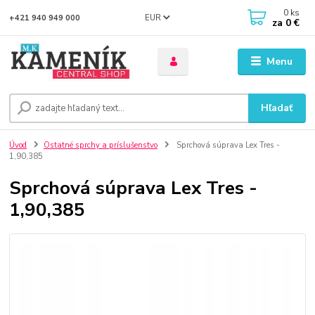
0
ks
EUR
+421 940 949 000
za
0 €
Menu
Hľadať
Úvod
Ostatné sprchy a príslušenstvo
Sprchová súprava Lex Tres -
1,90,385
Sprchová súprava Lex Tres -
1,90,385