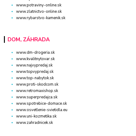
www.potraviny-online.sk
www.zlatnictvo-online.sk
www.rybarstvo-kamenik.sk
DOM, ZÁHRADA
www.dm-drogeria.sk
www.kvalitnytovar.sk
www.najvypredaj.sk
www.topvypredaj.sk
www.top-nabytok.sk
www.proti-skodcom.sk
www.retromaxishop.sk
www.superpredajca.sk
www.spotrebice-domace.sk
www.osvetlenie-svietidla.eu
www.uni-kozmetika.sk
www.zahradnicek.sk