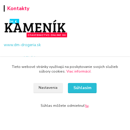
Kontakty
www.dm-drogeria.sk
Viktória
+421 940 949 000
Tieto webové stránky využívajú na poskytovanie svojich služieb
súbory cookies.
Viac informácií
.
info@kamenik.sk
Súhlasím
Nastavenia
Súhlas môžete odmietnuť
tu
.
© 2024 Všetky práva vyhradené KAMENIK.SK
Vytvorené na
Eshop-rychlo.sk