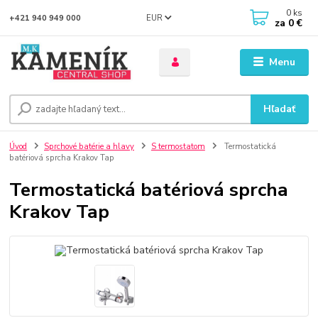
0
ks
EUR
+421 940 949 000
za
0 €
Menu
Hľadať
Úvod
Sprchové batérie a hlavy
S termostatom
Termostatická
batériová sprcha Krakov Tap
Termostatická batériová sprcha
Krakov Tap