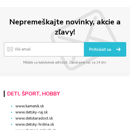
Nepremeškajte novinky, akcie a
zľavy!
Prihlásiť sa
Môžete sa kedykoľvek odhlásiť. Zasielame raz za 14 dní.
DETI, ŠPORT, HOBBY
www.kamenik.sk
www.detsky-raj.sk
www.detskaradost.sk
www.detsky-hrdina.sk