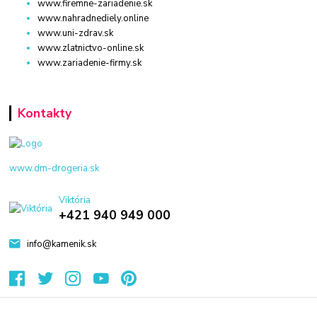
www.firemne-zariadenie.sk
www.nahradnediely.online
www.uni-zdrav.sk
www.zlatnictvo-online.sk
www.zariadenie-firmy.sk
Kontakty
www.dm-drogeria.sk
Viktória
+421 940 949 000
info@kamenik.sk