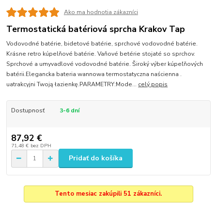
Ako ma hodnotia zákazníci
Termostatická batériová sprcha Krakov Tap
Vodovodné batérie, bidetové batérie, sprchové vodovodné batérie.
Krásne retro kúpelňové batérie. Vaňové betérie stojaté so sprchov.
Sprchové a umyvadlové vodovodné batérie. Široký výber kúpeľňových
batérii.Elegancka bateria wannowa termostatyczna naścienna .
uatrakcyjni Twoją łazienkę.PARAMETRY:Mode...
celý popis
Dostupnosť
3-6 dní
87,92 €
71,48 €
bez DPH
Pridať do košíka
Tento mesiac zakúpili 51 zákazníci.