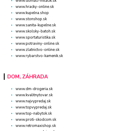
www.domaci-milacik.sk
www.hracky-online.sk
www.kupelna.shop
www.stonshop.sk
www.sanita-kupelne.sk
www.skolsky-batoh.sk
www.sportaturistika.sk
www.potraviny-online.sk
www.zlatnictvo-online.sk
www.rybarstvo-kamenik.sk
DOM, ZÁHRADA
www.dm-drogeria.sk
www.kvalitnytovar.sk
www.najvypredaj.sk
www.topvypredaj.sk
www.top-nabytok.sk
www.proti-skodcom.sk
www.retromaxishop.sk