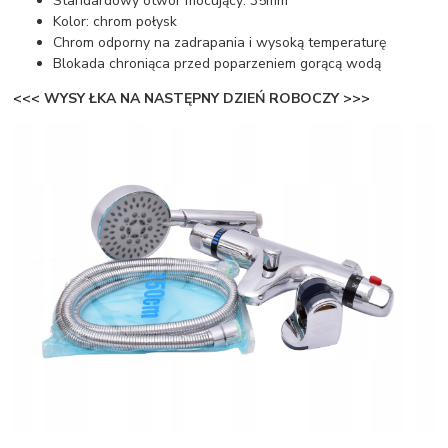
Standardowy otwór mocujący: 35mm
Kolor: chrom połysk
Chrom odporny na zadrapania i wysoką temperaturę
Blokada chroniąca przed poparzeniem gorącą wodą
<<< WYSY ŁKA NA NASTĘPNY DZIEŃ ROBOCZY >>>