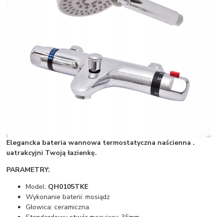
Elegancka bateria wannowa termostatyczna naścienna .
uatrakcyjni Twoją łazienkę.
PARAMETRY:
Model:
QH0105TKE
Wykonanie baterii: mosiądz
Głowica: ceramiczna