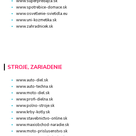
www.superpredajca.sk
www.spotrebice-domace.sk
www.osvetlenie-svietidla.eu
www.uni-kozmetika.sk
www.zahradnicek.sk
STROJE, ZARIADENIE
www.auto-diel.sk
www.auto-techna.sk
www.moto-diel.sk
www.profi-dielna.sk
www.polno-stroje.sk
www.krby-kotly.sk
www.stavebnictvo-online.sk
www.maxiobchod-naradie.sk
www.moto-prislusenstvo.sk