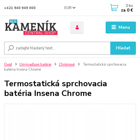
0
ks
EUR
+421 940 949 000
za
0 €
Menu
Hľadať
Úvod
Umývadlové batérie
Chrómové
Termostatická sprchovacia
batéria Insena Chrome
Termostatická sprchovacia
batéria Insena Chrome