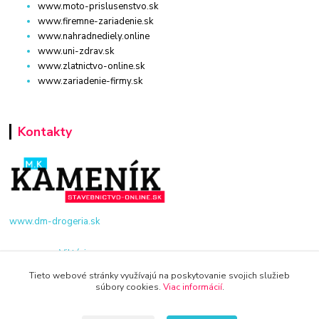
www.moto-prislusenstvo.sk
www.firemne-zariadenie.sk
www.nahradnediely.online
www.uni-zdrav.sk
www.zlatnictvo-online.sk
www.zariadenie-firmy.sk
Kontakty
www.dm-drogeria.sk
Viktória
+421 940 949 000
Tieto webové stránky využívajú na poskytovanie svojich služieb
súbory cookies.
Viac informácií
.
info@kamenik.sk