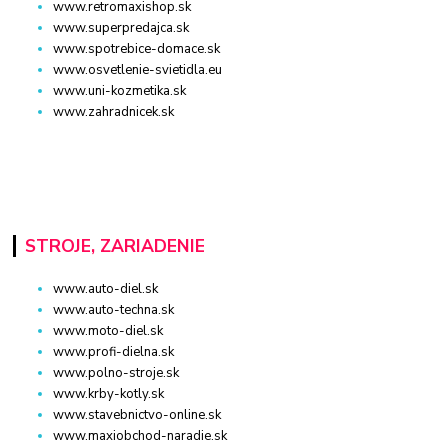
www.retromaxishop.sk
www.superpredajca.sk
www.spotrebice-domace.sk
www.osvetlenie-svietidla.eu
www.uni-kozmetika.sk
www.zahradnicek.sk
STROJE, ZARIADENIE
www.auto-diel.sk
www.auto-techna.sk
www.moto-diel.sk
www.profi-dielna.sk
www.polno-stroje.sk
www.krby-kotly.sk
www.stavebnictvo-online.sk
www.maxiobchod-naradie.sk