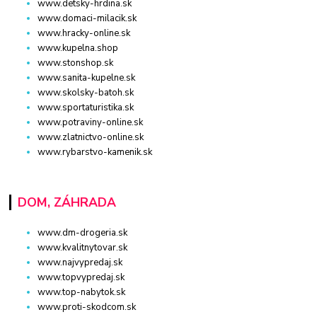
www.detsky-hrdina.sk
www.domaci-milacik.sk
www.hracky-online.sk
www.kupelna.shop
www.stonshop.sk
www.sanita-kupelne.sk
www.skolsky-batoh.sk
www.sportaturistika.sk
www.potraviny-online.sk
www.zlatnictvo-online.sk
www.rybarstvo-kamenik.sk
DOM, ZÁHRADA
www.dm-drogeria.sk
www.kvalitnytovar.sk
www.najvypredaj.sk
www.topvypredaj.sk
www.top-nabytok.sk
www.proti-skodcom.sk