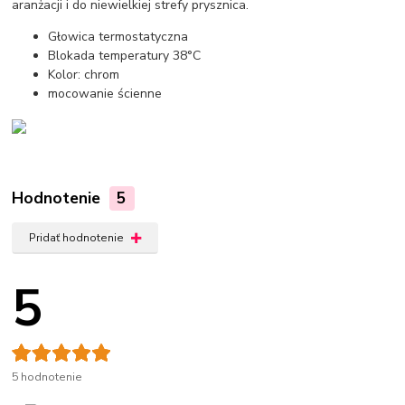
aranżacji i do niewielkiej strefy prysznica.
Głowica termostatyczna
Blokada temperatury 38°C
Kolor: chrom
mocowanie ścienne
Hodnotenie
5
Pridať hodnotenie
5
5 hodnotenie