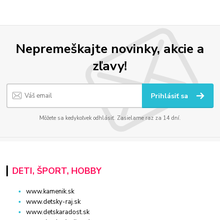
Nepremeškajte novinky, akcie a
zľavy!
Prihlásiť sa
Môžete sa kedykoľvek odhlásiť. Zasielame raz za 14 dní.
DETI, ŠPORT, HOBBY
www.kamenik.sk
www.detsky-raj.sk
www.detskaradost.sk