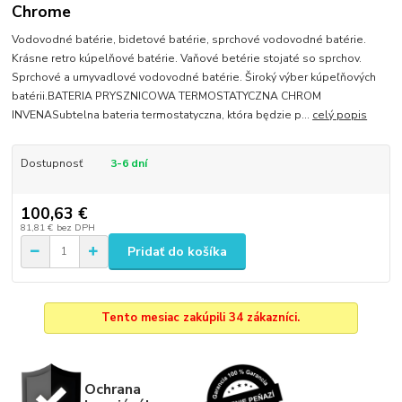
Chrome
Vodovodné batérie, bidetové batérie, sprchové vodovodné batérie.
Krásne retro kúpelňové batérie. Vaňové betérie stojaté so sprchov.
Sprchové a umyvadlové vodovodné batérie. Široký výber kúpeľňových
batérii.BATERIA PRYSZNICOWA TERMOSTATYCZNA CHROM
INVENASubtelna bateria termostatyczna, która będzie p...
celý popis
Dostupnosť
3-6 dní
100,63 €
81,81 €
bez DPH
Pridať do košíka
Tento mesiac zakúpili 34 zákazníci.
Ochrana