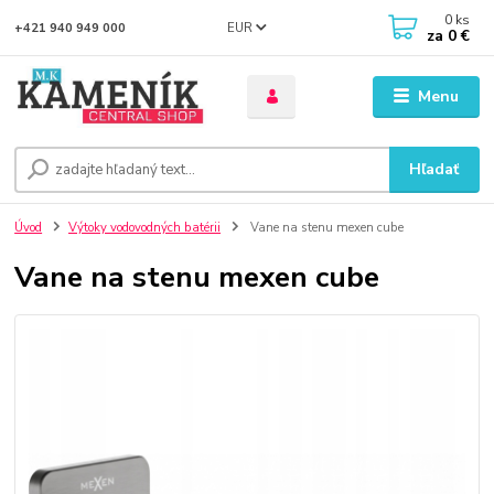
0
ks
EUR
+421 940 949 000
za
0 €
Menu
Hľadať
Úvod
Výtoky vodovodných batérii
Vane na stenu mexen cube
Vane na stenu mexen cube