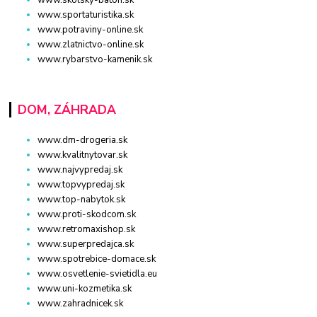
www.sportaturistika.sk
www.potraviny-online.sk
www.zlatnictvo-online.sk
www.rybarstvo-kamenik.sk
DOM, ZÁHRADA
www.dm-drogeria.sk
www.kvalitnytovar.sk
www.najvypredaj.sk
www.topvypredaj.sk
www.top-nabytok.sk
www.proti-skodcom.sk
www.retromaxishop.sk
www.superpredajca.sk
www.spotrebice-domace.sk
www.osvetlenie-svietidla.eu
www.uni-kozmetika.sk
www.zahradnicek.sk