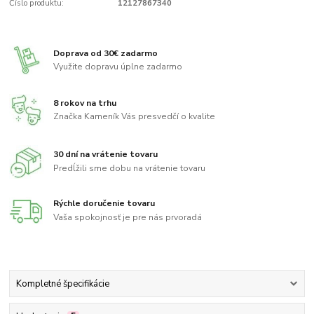
Číslo produktu:
12127867340
Doprava od 30€ zadarmo
Využite dopravu úplne zadarmo
8 rokov na trhu
Značka Kameník Vás presvedčí o kvalite
30 dní na vrátenie tovaru
Predĺžili sme dobu na vrátenie tovaru
Rýchle doručenie tovaru
Vaša spokojnosť je pre nás prvoradá
Kompletné špecifikácie