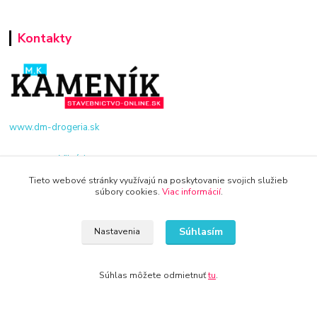
Kontakty
www.dm-drogeria.sk
Viktória
+421 940 949 000
Tieto webové stránky využívajú na poskytovanie svojich služieb
súbory cookies.
Viac informácií
.
info@kamenik.sk
Súhlasím
Nastavenia
Súhlas môžete odmietnuť
tu
.
© 2024 Všetky práva vyhradené KAMENIK.SK