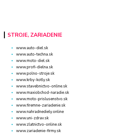
STROJE, ZARIADENIE
www.auto-diel.sk
www.auto-techna.sk
www.moto-diel.sk
www.profi-dielna.sk
www.polno-stroje.sk
www.krby-kotly.sk
www.stavebnictvo-online.sk
www.maxiobchod-naradie.sk
www.moto-prislusenstvo.sk
www.firemne-zariadenie.sk
www.nahradnediely.online
www.uni-zdrav.sk
www.zlatnictvo-online.sk
www.zariadenie-firmy.sk