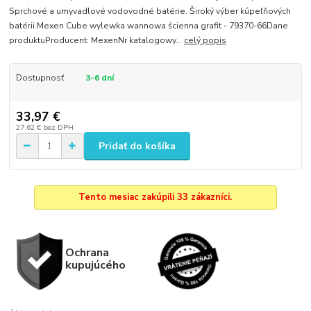
Sprchové a umyvadlové vodovodné batérie. Široký výber kúpeľňových
batérii.Mexen Cube wylewka wannowa ścienna grafit - 79370-66Dane
produktuProducent: MexenNr katalogowy...
celý popis
Dostupnosť
3-6 dní
33,97 €
27,62 €
bez DPH
Pridať do košíka
Tento mesiac zakúpili 33 zákazníci.
Ochrana
kupujúcého