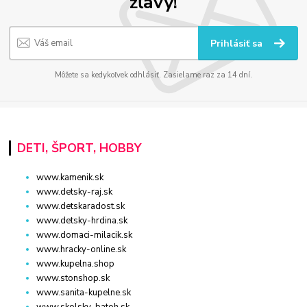
zľavy!
Prihlásiť sa
Môžete sa kedykoľvek odhlásiť. Zasielame raz za 14 dní.
DETI, ŠPORT, HOBBY
www.kamenik.sk
www.detsky-raj.sk
www.detskaradost.sk
www.detsky-hrdina.sk
www.domaci-milacik.sk
www.hracky-online.sk
www.kupelna.shop
www.stonshop.sk
www.sanita-kupelne.sk
www.skolsky-batoh.sk