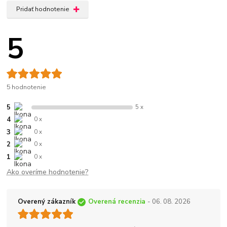
Pridať hodnotenie
5
5 hodnotenie
5
5 x
4
0 x
3
0 x
2
0 x
1
0 x
Ako overíme hodnotenie?
Overený zákazník
Overená recenzia
- 06. 08. 2026