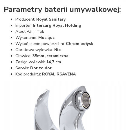
Parametry baterii umywalkowej:
Producent:
Royal Sanitary
Importer:
Intercarg Royal Holding
Atest PZH:
Tak
Wykonanie:
Mosiądz
Wykończenie powierzchni:
Chrom połysk
Obrotowa wylewka:
Nie
Głowica:
35mm ,ceramiczna
Zasięg wylewki:
14,7 cm
Serwis:
Dor to dor
Kod produktu:
ROYAL RSAVENA