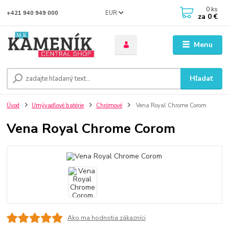
0
ks
EUR
+421 940 949 000
za
0 €
Menu
Hľadať
Úvod
Umývadlové batérie
Chrómové
Vena Royal Chrome Corom
Vena Royal Chrome Corom
Ako ma hodnotia zákazníci