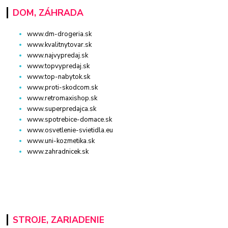
DOM, ZÁHRADA
www.dm-drogeria.sk
www.kvalitnytovar.sk
www.najvypredaj.sk
www.topvypredaj.sk
www.top-nabytok.sk
www.proti-skodcom.sk
www.retromaxishop.sk
www.superpredajca.sk
www.spotrebice-domace.sk
www.osvetlenie-svietidla.eu
www.uni-kozmetika.sk
www.zahradnicek.sk
STROJE, ZARIADENIE