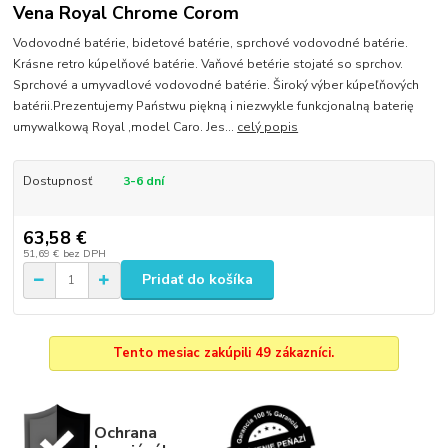
Vena Royal Chrome Corom
Vodovodné batérie, bidetové batérie, sprchové vodovodné batérie.
Krásne retro kúpelňové batérie. Vaňové betérie stojaté so sprchov.
Sprchové a umyvadlové vodovodné batérie. Široký výber kúpeľňových
batérii.Prezentujemy Państwu piękną i niezwykle funkcjonalną baterię
umywalkową Royal ,model Caro. Jes...
celý popis
Dostupnosť
3-6 dní
63,58 €
51,69 €
bez DPH
Pridať do košíka
Tento mesiac zakúpili 49 zákazníci.
Ochrana