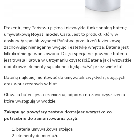
Prezentujemy Państwu piękną i niezwykle funkcjonalną baterię
umywalkową
Royal ,model Caro
. Jest to produkt, który w
doskonały sposób wypełni Państwa przestrzeń łazienkową
zachowując nienaganny wygląd i estetykę wnętrza. Bateria jest
kilkukrotnie galwanizowana. Dzięki specjalnej powłoce bateria
jest trwała i łatwa w utrzymaniu czystości.Bateria jak i wszystkie
dodatkowe elementy są solidne i będą służyć przez wiele lat.
Baterię najlepiej montować do umywalek zwykłych , stojących
oraz wpuszczanych w blat.
Głowica baterii jest ceramiczna, odporna na zanieczyszczenia
które występują w wodzie.
Zakupując powyższy zestaw dostajesz wszystko co
potrzebne do zamontowania ,czyli:
bateria umywalkowa stojąca
elementy do montażu