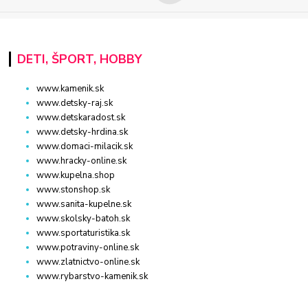
DETI, ŠPORT, HOBBY
www.kamenik.sk
www.detsky-raj.sk
www.detskaradost.sk
www.detsky-hrdina.sk
www.domaci-milacik.sk
www.hracky-online.sk
www.kupelna.shop
www.stonshop.sk
www.sanita-kupelne.sk
www.skolsky-batoh.sk
www.sportaturistika.sk
www.potraviny-online.sk
www.zlatnictvo-online.sk
www.rybarstvo-kamenik.sk