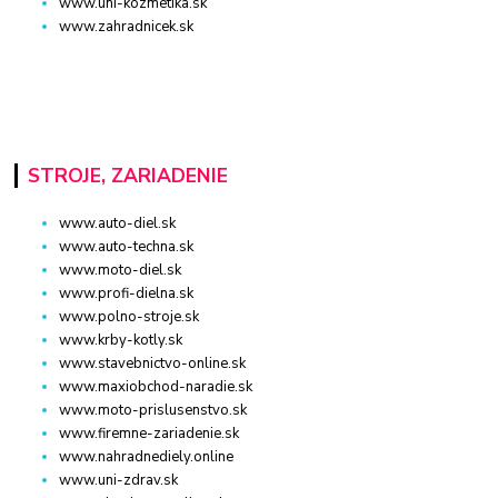
www.uni-kozmetika.sk
www.zahradnicek.sk
STROJE, ZARIADENIE
www.auto-diel.sk
www.auto-techna.sk
www.moto-diel.sk
www.profi-dielna.sk
www.polno-stroje.sk
www.krby-kotly.sk
www.stavebnictvo-online.sk
www.maxiobchod-naradie.sk
www.moto-prislusenstvo.sk
www.firemne-zariadenie.sk
www.nahradnediely.online
www.uni-zdrav.sk