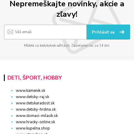
Nepremeškajte novinky, akcie a
zľavy!
Prihlásiť sa
Môžete sa kedykoľvek odhlásiť. Zasielame raz za 14 dní.
DETI, ŠPORT, HOBBY
www.kamenik.sk
www.detsky-raj.sk
www.detskaradost.sk
www.detsky-hrdina.sk
www.domaci-milacik.sk
www.hracky-online.sk
www.kupelna.shop