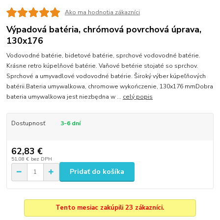
Ako ma hodnotia zákazníci
Výpadová batéria, chrómová povrchová úprava,
130x176
Vodovodné batérie, bidetové batérie, sprchové vodovodné batérie.
Krásne retro kúpelňové batérie. Vaňové betérie stojaté so sprchov.
Sprchové a umyvadlové vodovodné batérie. Široký výber kúpeľňových
batérii.Bateria umywalkowa, chromowe wykończenie, 130x176 mmDobra
bateria umywalkowa jest niezbędna w ...
celý popis
Dostupnosť
3-6 dní
62,83 €
51,08 €
bez DPH
Pridať do košíka
Tento mesiac zakúpili 23 zákazníci.