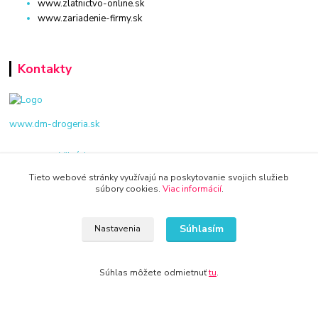
www.zlatnictvo-online.sk
www.zariadenie-firmy.sk
Kontakty
www.dm-drogeria.sk
Viktória
+421 940 949 000
Tieto webové stránky využívajú na poskytovanie svojich služieb
súbory cookies.
Viac informácií
.
info@kamenik.sk
Súhlasím
Nastavenia
Súhlas môžete odmietnuť
tu
.
© 2024 Všetky práva vyhradené KAMENIK.SK
Vytvorené na
Eshop-rychlo.sk