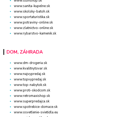
www.stonshop.sk
www.sanita-kupelne.sk
www.skolsky-batoh.sk
www.sportaturistika.sk
www.potraviny-online.sk
www.zlatnictvo-online.sk
www.rybarstvo-kamenik.sk
DOM, ZÁHRADA
www.dm-drogeria.sk
www.kvalitnytovar.sk
www.najvypredaj.sk
www.topvypredaj.sk
www.top-nabytok.sk
www.proti-skodcom.sk
www.retromaxishop.sk
www.superpredajca.sk
www.spotrebice-domace.sk
www.osvetlenie-svietidla.eu