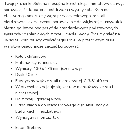
Twojej łazienki. Solidna mosiężna konstrukcja i metalowy uchwyt
sprawiają, że ta bateria jest trwała i wytrzymała. Kran ma
elastyczną konstrukcję węża przyłączeniowego ze stali
nierdzewnej, dzięki czemu sprawdzi się do większości umywalek.
Można go łatwo podłączyć do standardowych podstawowych
systemów ciśnieniowych zimnej i ciepłej wody. Prosimy mieć na
uwadze: kran należy czyścić regularnie, w przeciwnym razie
warstwa osadu może zacząć korodować.
Kolor: chromowy
Materiał: cynk, mosiądz
Wymiary: 130 x 176 mm (szer. x wys.)
Dysk 40 mm
Elastyczny wąż ze stali nierdzewnej, G 3/8”, 40 cm
W przesyłce znajduje się zestaw montażowy ze stali
nierdzewnej
Do zimnej i gorącej wody
Odpowiednia do standardowego ciśnienia wody w
budynkach mieszkalnych
Wymagany montaż: tak
kolor: Srebrny