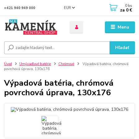
0
ks
EUR
+421 940 949 000
za
0 €
Menu
Hľadať
Úvod
Umývadlové batérie
Chrómové
Výpadová batéria, chrómová
povrchová úprava, 130x176
Výpadová batéria, chrómová
povrchová úprava, 130x176