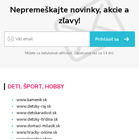
Nepremeškajte novinky, akcie a
zľavy!
Prihlásiť sa
Môžete sa kedykoľvek odhlásiť. Zasielame raz za 14 dní.
DETI, ŠPORT, HOBBY
www.kamenik.sk
www.detsky-raj.sk
www.detskaradost.sk
www.detsky-hrdina.sk
www.domaci-milacik.sk
www.hracky-online.sk
www.kupelna.shop