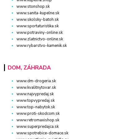
www.stonshop.sk
www.sanita-kupelne.sk
www.skolsky-batoh.sk
www.sportaturistika.sk
www.potraviny-online.sk
www.zlatnictvo-online.sk
www.rybarstvo-kamenik.sk
DOM, ZÁHRADA
www.dm-drogeria.sk
www.kvalitnytovar.sk
www.najvypredaj.sk
www.topvypredaj.sk
www.top-nabytok.sk
www.proti-skodcom.sk
www.retromaxishop.sk
www.superpredajca.sk
www.spotrebice-domace.sk