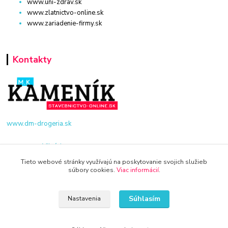
www.uni-zdrav.sk
www.zlatnictvo-online.sk
www.zariadenie-firmy.sk
Kontakty
www.dm-drogeria.sk
Viktória
+421 940 949 000
Tieto webové stránky využívajú na poskytovanie svojich služieb
súbory cookies.
Viac informácií
.
info@kamenik.sk
Súhlasím
Nastavenia