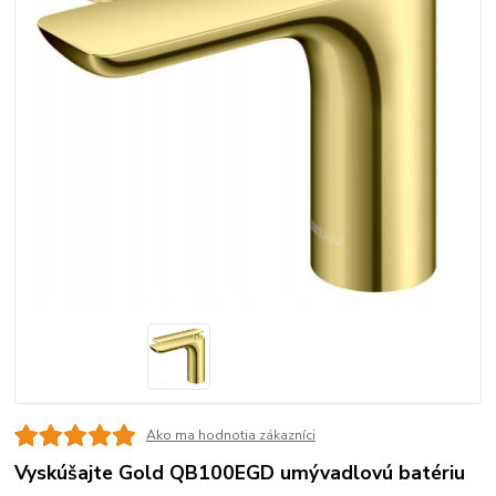
Ako ma hodnotia zákazníci
Vyskúšajte Gold QB100EGD umývadlovú batériu