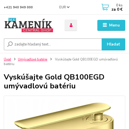
0
ks
EUR
+421 940 949 000
za
0 €
Menu
Hľadať
Úvod
Umývadlové batérie
Vyskúšajte Gold QB100EGD umývadlovú
batériu
Vyskúšajte Gold QB100EGD
umývadlovú batériu