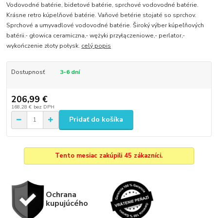
Vodovodné batérie, bidetové batérie, sprchové vodovodné batérie.
Krásne retro kúpelňové batérie. Vaňové betérie stojaté so sprchov.
Sprchové a umyvadlové vodovodné batérie. Široký výber kúpeľňových
batérii.- głowica ceramiczna,- wężyki przyłączeniowe,- perlator,-
wykończenie złoty połysk.
celý popis
Dostupnosť
3-6 dní
206,99 €
168,28 €
bez DPH
Pridať do košíka
Tento mesiac zakúpili 45 zákazníci.
Ochrana
kupujúcého