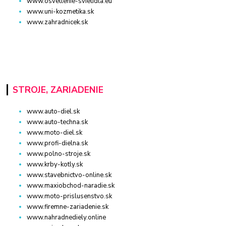
www.osvetlenie-svietidla.eu
www.uni-kozmetika.sk
www.zahradnicek.sk
STROJE, ZARIADENIE
www.auto-diel.sk
www.auto-techna.sk
www.moto-diel.sk
www.profi-dielna.sk
www.polno-stroje.sk
www.krby-kotly.sk
www.stavebnictvo-online.sk
www.maxiobchod-naradie.sk
www.moto-prislusenstvo.sk
www.firemne-zariadenie.sk
www.nahradnediely.online